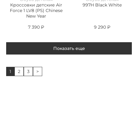
Кроссовки детские Air
997H Black White
Force 1 LV8 (PS) Chinese
New Year
7 390
₽
9 290
₽
Показать еще
1
2
3
>