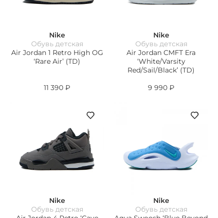
Nike
Nike
Обувь детская
Обувь детская
Air Jordan 1 Retro High OG
Air Jordan CMFT Era
‘Rare Air’ (TD)
‘White/Varsity
Red/Sail/Black’ (TD)
11 390
₽
9 990
₽
Nike
Nike
Обувь детская
Обувь детская