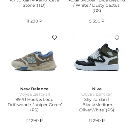
Air Jordan 4 Retro ‘Cave
Aqua Swoosh ‘Blue Beyond
Stone’ (TD)
/ White / Dusty Cactus’
(GS)
11 290
₽
5 390
₽
New Balance
Nike
Обувь детская
Обувь детская
997R Hook & Loop
Sky Jordan 1
‘Driftwood / Juniper Green’
‘Black/Medium
(PS)
Olive/White’ (PS)
12 290
₽
11 290
₽