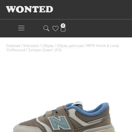
0
Главная
/
Магазин
/
Обувь
/
Обувь детская
/
997R Hook & Loop
‘Driftwood / Juniper Green’ (PS)