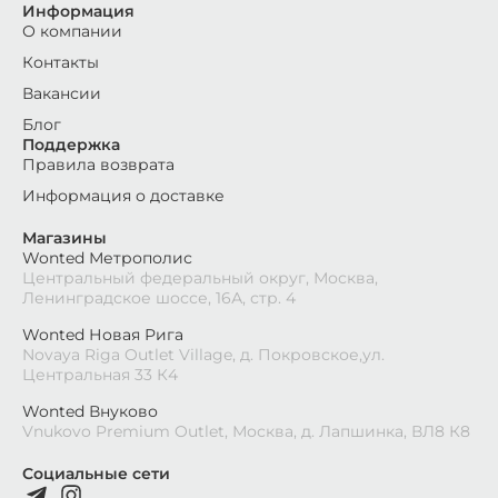
Информация
О компании
Контакты
Вакансии
Блог
Поддержка
Правила возврата
Информация о доставке
Магазины
Wonted Метрополис
Центральный федеральный округ, Москва,
Ленинградское шоссе, 16А, стр. 4
Wonted Новая Рига
Novaya Riga Outlet Village, д. Покровское,ул.
Центральная 33 К4
Wonted Внуково
Vnukovo Premium Outlet, Москва, д. Лапшинка, ВЛ8 К8
Социальные сети