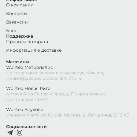
О компании
Контакты
Вакансии
Блог
Поддержка
Правила возврата
Информация о доставке
Магазины
Wonted Метрополис
Центральный федеральный округ, Москва,
Ленинградское шоссе, 16А, стр. 4
Wonted Новая Рига
Novaya Riga Outlet Village, д. Покровское,ул.
Центральная 33 К4
Wonted Внуково
Vnukovo Premium Outlet, Москва, д. Лапшинка, ВЛ8 К8
Социальные сети