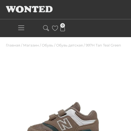
0
Главная
/
Магазин
/
Обувь
/
Обувь детская
/
997H Tan Teal Green