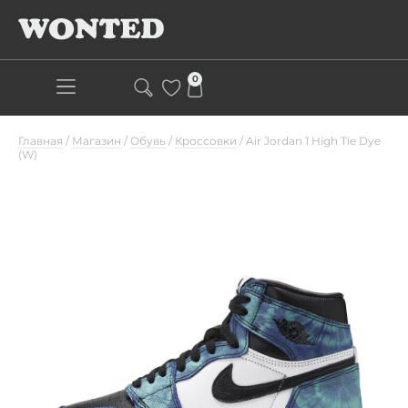
0
Главная
/
Магазин
/
Обувь
/
Кроссовки
/
Air Jordan 1 High Tie Dye
(W)