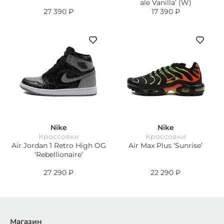
ale Vanilla’ (W)
27 390
₽
17 390
₽
Nike
Nike
Кроссовки
Кроссовки
Air Jordan 1 Retro High OG
Air Max Plus ‘Sunrise’
‘Rebellionaire’
27 290
₽
22 290
₽
Магазин