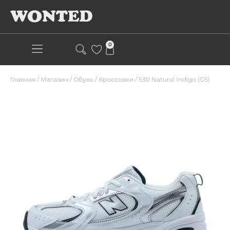
0
Главная
/
Магазин
/
Обувь
/
Кроссовки
/
530 Natural Indigo (GS)