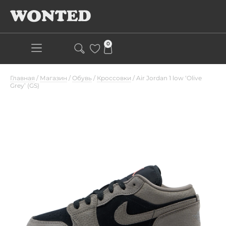
0
Главная
/
Магазин
/
Обувь
/
Кроссовки
/
Air Jordan 1 low ‘Olive
Grey’ (GS)