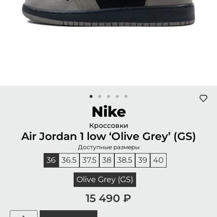
Nike
Кроссовки
Air Jordan 1 low ‘Olive Grey’ (GS)
Доступные размеры
36
36.5
37.5
38
38.5
39
40
Olive Grey (GS)
15 490
₽