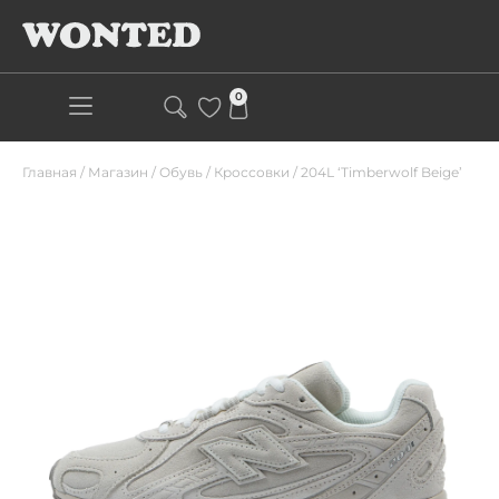
0
Главная
/
Магазин
/
Обувь
/
Кроссовки
/
204L ‘Timberwolf Beige’