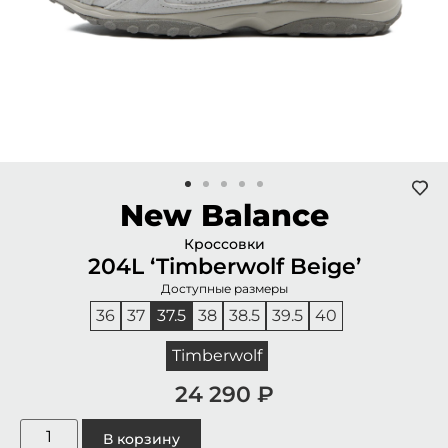
New Balance
Кроссовки
204L ‘Timberwolf Beige’
Доступные размеры
36
37
37.5
38
38.5
39.5
40
Timberwolf
24 290
₽
В корзину