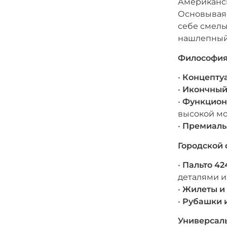
Американск
Основываяс
себе смелы
нашлепный
Философия
•
Концепту
•
Икончный
•
Функцион
высокой мо
•
Премиаль
Городской 
•
Пальто 42
деталями и
•
Жилеты и
•
Рубашки 
Универсал