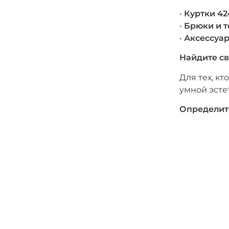
•
Куртки 42
•
Брюки и т
•
Аксессуа
Найдите св
Для тех, к
умной эсте
Определит