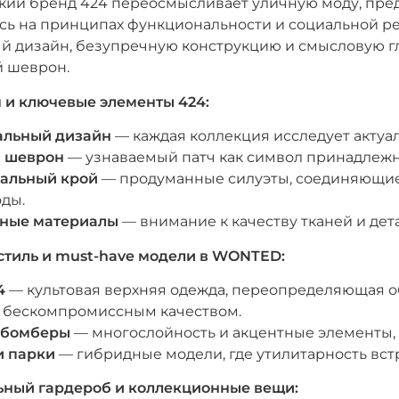
ий бренд 424 переосмысливает уличную моду, предл
ь на принципах функциональности и социальной реф
й дизайн, безупречную конструкцию и смысловую г
 шеврон.
 и ключевые элементы 424:
альный дизайн
— каждая коллекция исследует актуа
 шеврон
— узнаваемый патч как символ принадлежн
альный крой
— продуманные силуэты, соединяющие 
ды.
ные материалы
— внимание к качеству тканей и дет
стиль и must-have модели в WONTED:
4
— культовая верхняя одежда, переопределяющая о
 бескомпромиссным качеством.
 бомберы
— многослойность и акцентные элементы,
и парки
— гибридные модели, где утилитарность вст
ьный гардероб и коллекционные вещи: