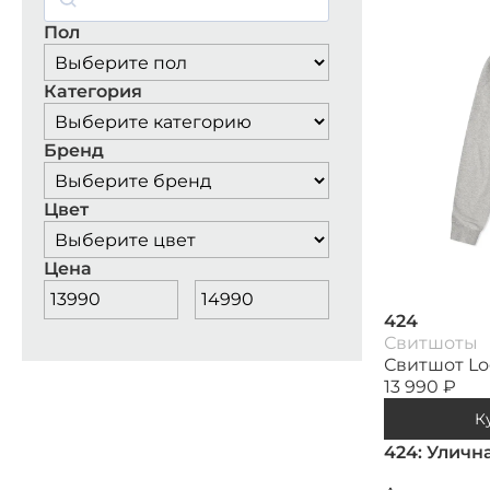
Пол
Категория
Бренд
Цвет
Цена
424
Свитшоты
Свитшот Lo
13 990
₽
К
424: Улич