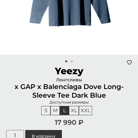
Yeezy
Лонгсливы
x GAP x Balenciaga Dove Long-
Sleeve Tee Dark Blue
Доступные размеры
S
M
L
XL
XXL
17 990
₽
В корзину