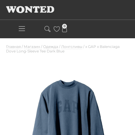
0
Главная
/
Магазин
/
Одежда
/
Лонгсливы
/
x GAP x Balenciaga
Dove Long-Sleeve Tee Dark Blue