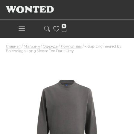
0
Главная
/
Магазин
/
Одежда
/
Лонгсливы
/
x Gap Engineered by
Balenciaga Long Sleeve Tee Dark Grey