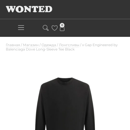
0
Главная
/
Магазин
/
Одежда
/
Лонгсливы
/
x Gap Engineered by
Balenciaga Dove Long-Sleeve Tee Black